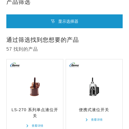
产品筛选
显示选择器
原理
通过筛选找到您想要的产品
浮子
57
找到的产品
安装
光电
垂直
测量对象
电容
侧装
液位
超声波
开关点
水平
液位+温度
双电容
1
任意方向
材质
液位+虹吸管
重新选择
2
LS-270 系列单点液位开
便携式液位开关
重新选择
塑料
重新选择
关
最小比重
查看详情
3
塑料+黄铜/不锈钢
查看详情