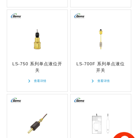
0.37
4
最大耐压
不锈钢
0.4
5
15
黄铜/不锈钢
最高温度
0.45
6
25
塑料+锌合金
51.7
0.5
7
30
塑料+锌合金/不锈钢
60
0.55
重新选择
50
塑料+铝
80
LS-750 系列单点液位开
LS-700F 系列单点液位
0.65
100
关
开关
塑料+不锈钢
82
0.7
查看详情
查看详情
150
黄铜+不锈钢
90
0.75
250
塑料+黄铜
98.8
0.8
275
黄铜
100
0.85
300
镀锌钢/不锈钢
105
0.86
400
重新选择