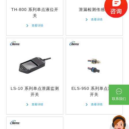
107
0.9
600
TH-800 系列单点液位开
泄漏检测传感器
110
关
0.98
查看详情
750
121
查看详情
1
1000
125
N/A
2500
149
重新选择
5000
204
重新选择
249
重新选择
LS-10 系列单点泄露监测
ELS-950 系列单点液位
开关
开关
联系我们
查看详情
查看详情