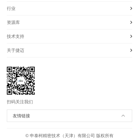
行业
液位开关|传感器
资源库
压力开关|传感器
工程机械
技术支持
流量开关|传感器
氢能及燃料电池
产品样本
关于捷迈
电磁阀
光伏与半导体
行业解决方案
OEM制造服务
更多产品
医疗科学
应用白皮书
定制解决方案
捷迈介绍
铁路运输
视频库
使用与安装手册
新闻与活动
风力发电
应用与文章
隐私条款
扫码关注我们
制冷设备
常见故障Q&A
西特
友情链接
水和污水处理
关于售后
安德森-耐格
石油和天然气
© 申泰柯精密技术（天津）有限公司 版权所有