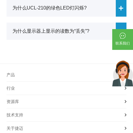
安装是否正确：变送器是否已安装齐平，且不会受安装配
检查校准误差以及储罐内造成声音干扰的过程变量。关掉
不小于200mA。对于多设备的安装，每台设备仍需200 mA
为什么UCL-210的绿色LED灯闪烁?
件或法兰的干扰.
传感器电源，恢复出厂设置，重新校准传感器。必要时，
的电流，所需总电流按设备台数进行累加。例如：4台变送
变送器供电是否充分.
检查变送器的安装和应用.
器至少需要800 mA的电源.
过程介质中是否存在气泡(或泡沫)和湍流.
LED闪烁表示变送器检测不到信号返回强度，且设备已进入
为什么显示器上显示的读数为“丢失”?
故障安全模式。在故障安全模式下，UCL-210会提供22mA
电流输出。一旦再次检测到信号，LED灯会再次点亮，同时
联系我们
电流指示对应的测量值.
显示器读数为“丢失”时，表示变送器没有收到有效返回信
号。这种情况下，请进行如下检查，并尝试相关操作建议:
1.检查声束路径上是否存在导致干扰的物体，例如储罐侧
壁、楼梯、缝隙、横档、管道以及安装配件等。操作建
产品
议：拆下储罐内的传感器，通过手动操作，使信号从平整
表面或液体反射，对传感器进行测试。如果装置的距离读
行业
液位开关|传感器
数正确，将传感器装回至储罐上不受干扰的位置.
2.检查传感器底部是否未完全安装进储罐。例如将传感器安
资源库
压力开关|传感器
工程机械
装在一个高12"的2"法兰竖管内时，变送器底部将有超过
10"隐藏在法兰内，这种时候从竖管内获得回波是很困难
技术支持
流量开关|传感器
氢能及燃料电池
产品样本
的。操作建议：缩短竖管，使传感器能够插入储罐内.
关于捷迈
电磁阀
光伏与半导体
行业解决方案
OEM制造服务
3.检查信号是否超出范围：液位与传感器间的距离大于传感